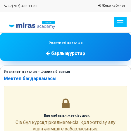
Жеке кабинет
+7(707) 438 11 53
Togg
navig
Реактивтi қозғалыс
барлық курстар
Реактивтi қозғалыс – Физика 9 сынып
Мектеп бағдарламасы
Бұл сабаққа қол жеткізу жоқ
Сіз бұл курсқа тіркелмегенсіз. Қол жеткізу алу
үшін әкімшіге хабарласыңыз.