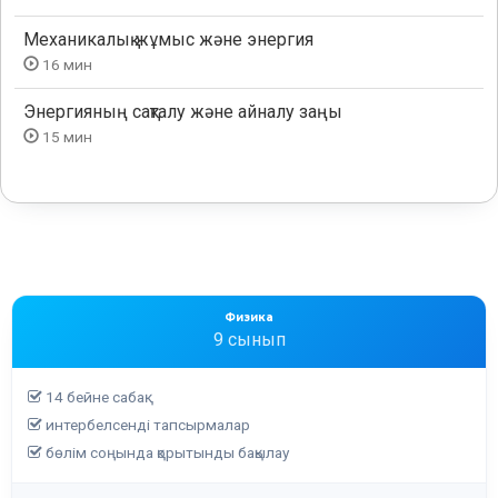
Механикалық жұмыс және энергия
16 мин
Энергияның сақталу және айналу заңы
15 мин
Физика
9 сынып
14 бейне сабақ
интербелсенді тапсырмалар
бөлім соңында қорытынды бақылау