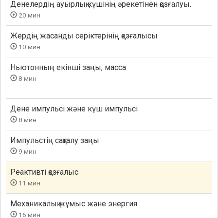
Денелердiң ауырлық күшiнiң әрекетiнен қозғалуы.
20 мин
Жердің жасанды серіктерінің қозғалысы
10 мин
Ньютонның екiншi заңы, масса
8 мин
Дене импульсі және күш импульсі
8 мин
Импульстің сақталу заңы
9 мин
Реактивтi қозғалыс
11 мин
Механикалық жұмыс және энергия
16 мин