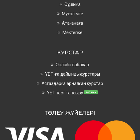
Оқушыға
Мұғалімге
Ата-анаға
Мектепке
КУРСТАР
Онлайн сабақтар
ҰБТ-ға дайындық курстары
Ұстаздарға арналған курстар
ҰБТ тест тапсыру
140 балл
ТӨЛЕУ ЖҮЙЕЛЕРІ