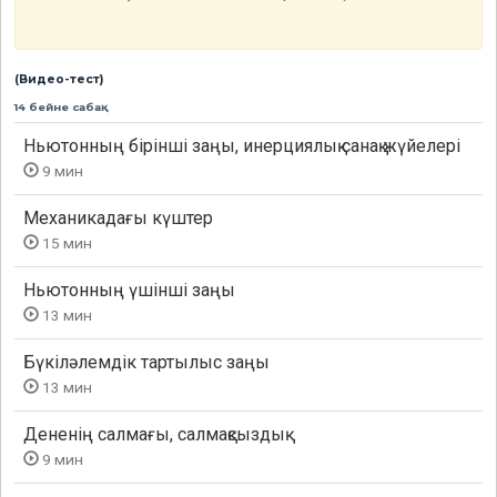
(Видео-тест)
14 бейне сабақ
Ньютонның бiрiншi заңы, инерциялық санақ жүйелерi
9 мин
Механикадағы күштер
15 мин
Ньютонның үшінші заңы
13 мин
Бүкiләлемдiк тартылыс заңы
13 мин
Дененің салмағы, салмақсыздық
9 мин