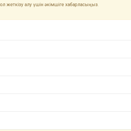
 Қол жеткізу алу үшін әкімшіге хабарласыңыз.