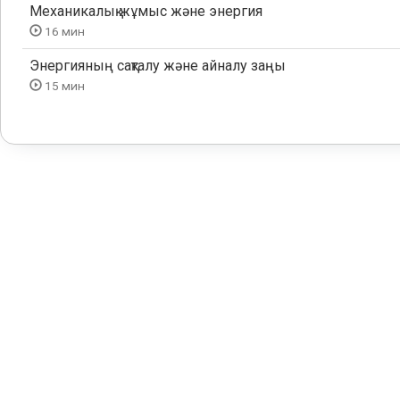
Механикалық жұмыс және энергия
16 мин
Энергияның сақталу және айналу заңы
15 мин