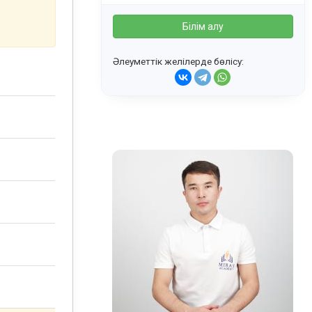
Білім алу
Әлеуметтік желілерде бөлісу: