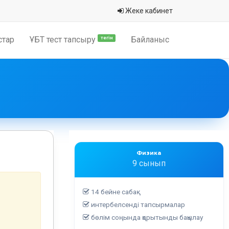
Жеке кабинет
стар
ҰБТ тест тапсыру
Байланыс
тегін
Физика
9 сынып
14 бейне сабақ
интербелсенді тапсырмалар
бөлім соңында қорытынды бақылау