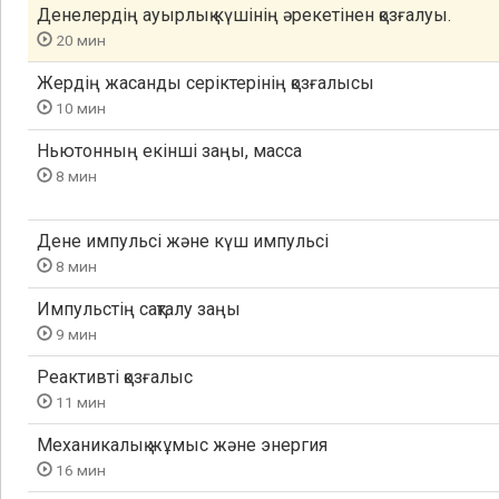
Денелердiң ауырлық күшiнiң әрекетiнен қозғалуы.
20 мин
Жердің жасанды серіктерінің қозғалысы
10 мин
Ньютонның екiншi заңы, масса
8 мин
Дене импульсі және күш импульсі
8 мин
Импульстің сақталу заңы
9 мин
Реактивтi қозғалыс
11 мин
Механикалық жұмыс және энергия
16 мин