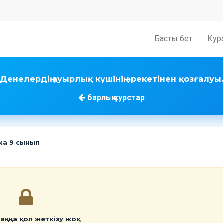
Басты бет
Кур
Денелердiң ауырлық күшiнiң әрекетiнен қозғалуы.
барлық курстар
ика 9 сынып
аққа қол жеткізу жоқ