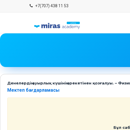
+7(707) 438 11 53
Денелердiң ауырлық күшiнiң әрекетiнен қозғалуы. – Физ
Мектеп бағдарламасы
Бұл саб