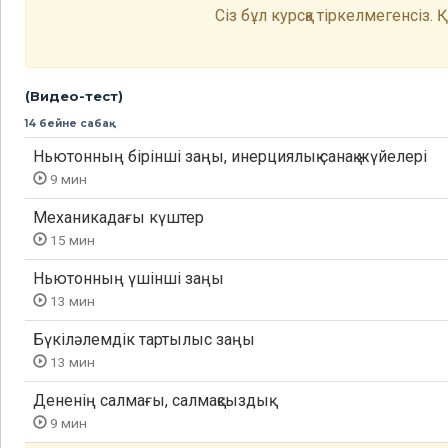
Сіз бұл курсқа тіркелмегенсіз.
(Видео-тест)
14 бейне сабақ
Ньютонның бiрiншi заңы, инерциялық санақ жүйелерi
9 мин
Механикадағы күштер
15 мин
Ньютонның үшінші заңы
13 мин
Бүкiләлемдiк тартылыс заңы
13 мин
Дененің салмағы, салмақсыздық
9 мин